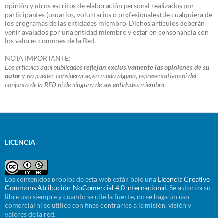
opinión y otros escritos de elaboración personal realizados por
participantes (usuarios, voluntarios o profesionales) de cualquiera de
los programas de las entidades miembro. Dichos artículos deberán
venir avalados por una entidad miembro y estar en consonancia con
los valores comunes de la Red.
NOTA IMPORTANTE:
Los artículos aquí publicados
reflejan exclusivamente las opiniones de su
autor
y no pueden considerarse, en modo alguno, representativos ni del
conjunto de la RED ni de ninguna de sus entidades miembro.
LICENCIA
Los contenidos propios de esta web están bajo una
Licencia Creative
Commons Atribución-NoComercial 4.0 Internacional.
Se autoriza su
libre uso siempre y cuando se cite la fuente, no se haga un uso
comercial ni se utilice con fines contrarios a la misión, visión y
valores de la red.