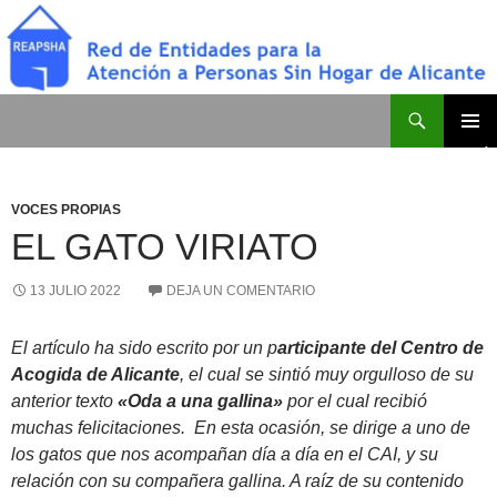
Saltar
al
contenido
Buscar
Red de Entidades para la Atención a Personas Sin Hogar de Alicante
MENÚ
PRINCI
VOCES PROPIAS
EL GATO VIRIATO
13 JULIO 2022
DEJA UN COMENTARIO
El artículo ha sido escrito por un p
articipante del Centro de
Acogida de Alicante
, el cual se sintió muy orgulloso de su
anterior texto
«Oda a una gallina»
por el cual recibió
muchas felicitaciones. En esta ocasión, se dirige a uno de
los gatos que nos acompañan día a día en el CAI, y su
relación con su compañera gallina. A raíz de su contenido