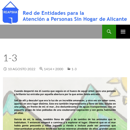
Saltar
al
contenido
Buscar
Red de Entidades para la Atención a Personas Sin Hogar de Alicante
MENÚ
PRINCI
1-3
10 AGOSTO 2022
1414 × 2000
1-3