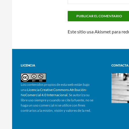
Este sitio usa Akismet para red
LICENCIA
CONTACTA
Los contenidos propios de esta web están bajo
una
Licencia Creative Commons Atribución-
NoComercial 4.0 Internacional.
Se autoriza su
libre uso siempre y cuando se cite la fuente, no se
haga un uso comercial ni se utilice con fines
contrarios a la misión, visión y valores de la red.