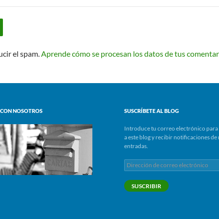
ucir el spam.
Aprende cómo se procesan los datos de tus comentar
 CON NOSOTROS
SUSCRÍBETE AL BLOG
Introduce tu correo electrónico para 
a este blog y recibir notificaciones d
entradas.
Dirección
de
correo
SUSCRIBIR
electrónico