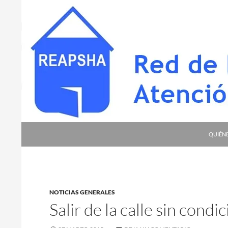
Saltar
al
contenido
Buscar
Red de Entidades para la Atención a Personas S
QUIÉN
NOTICIAS GENERALES
Salir de la calle sin condi