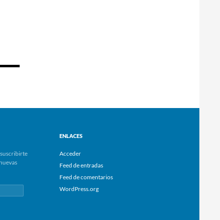
ENLACES
suscribirte
Acceder
e nuevas
Feed de entradas
Feed de comentarios
WordPress.org