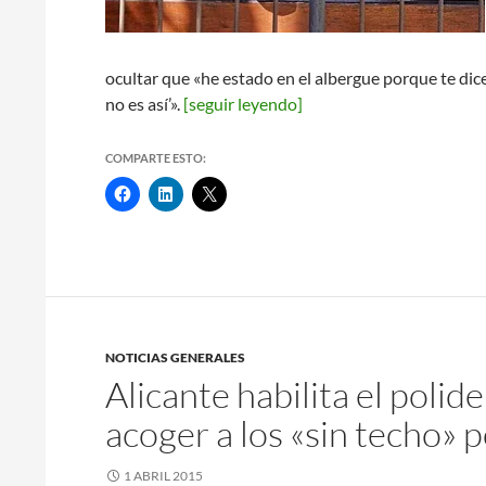
ocultar que «he estado en el albergue porque te dic
no es así’».
[seguir leyendo]
COMPARTE ESTO:
NOTICIAS GENERALES
Alicante habilita el polid
acoger a los «sin techo» 
1 ABRIL 2015