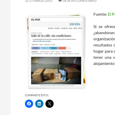
27 MARZO 2015
DEJA UN COMENTARIO
Fuente:
El 
Si se ofre
¿abandonará
organizaci
resultados 
hogar para q
tener una v
alojamiento
COMPARTE ESTO: