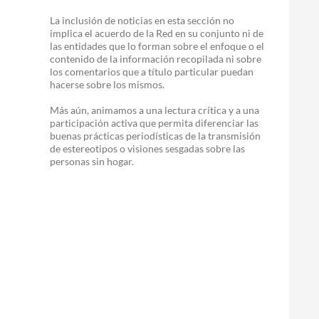
La inclusión de noticias en esta sección no
implica el acuerdo de la Red en su conjunto ni de
las entidades que lo forman sobre el enfoque o el
contenido de la información recopilada ni sobre
los comentarios que a título particular puedan
hacerse sobre los mismos.
Más aún, animamos a una lectura crítica y a una
participación activa que permita diferenciar las
buenas prácticas periodísticas de la transmisión
de estereotipos o visiones sesgadas sobre las
personas sin hogar.