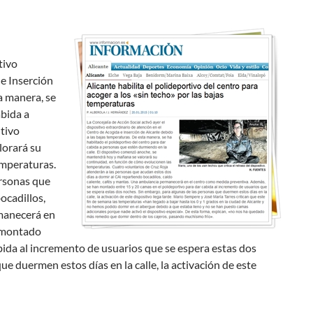
tivo
 e Inserción
a manera, se
abida a
itivo
lorará su
emperaturas.
ersonas que
ocadillos,
rmanecerá en
n montado
bida al incremento de usuarios que se espera estas dos
e duermen estos días en la calle, la activación de este