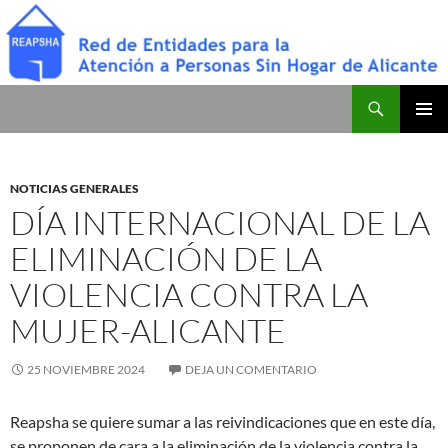
Saltar
al
contenido
Buscar
Red de Entidades para la Atención a Personas Sin Hogar de Alicante
MENÚ
PRINCI
NOTICIAS GENERALES
DÍA INTERNACIONAL DE LA
ELIMINACIÓN DE LA
VIOLENCIA CONTRA LA
MUJER-ALICANTE
25 NOVIEMBRE 2024
DEJA UN COMENTARIO
Reapsha se quiere sumar a las reivindicaciones que en este día,
se proponen de cara a la eliminación de la violencia contra la