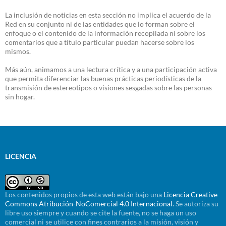
La inclusión de noticias en esta sección no implica el acuerdo de la
Red en su conjunto ni de las entidades que lo forman sobre el
enfoque o el contenido de la información recopilada ni sobre los
comentarios que a título particular puedan hacerse sobre los
mismos.
Más aún, animamos a una lectura crítica y a una participación activa
que permita diferenciar las buenas prácticas periodísticas de la
transmisión de estereotipos o visiones sesgadas sobre las personas
sin hogar.
LICENCIA
Los contenidos propios de esta web están bajo una
Licencia Creative
Commons Atribución-NoComercial 4.0 Internacional.
Se autoriza su
libre uso siempre y cuando se cite la fuente, no se haga un uso
comercial ni se utilice con fines contrarios a la misión, visión y