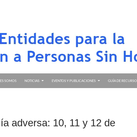
in Hogar de Alicante
ES SOMOS
NOTICIAS
EVENTOS Y PUBLICACIONES
GUÍA DE RECURSO
gía adversa: 10, 11 y 12 de