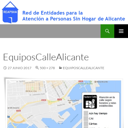
Saltar
al
contenido
Buscar
Red de Entidades para la Atención a Personas Sin Hogar de Alicante
MENÚ
PRINCI
EquiposCalleAlicante
27 JUNIO 2017
500 × 278
EQUIPOSCALLEALICANTE