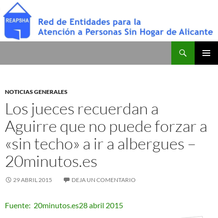
Saltar
al
contenido
Buscar
Red de Entidades para la Atención a Personas Sin Hogar de Alicante
MENÚ
PRINCI
NOTICIAS GENERALES
Los jueces recuerdan a
Aguirre que no puede forzar a
«sin techo» a ir a albergues –
20minutos.es
29 ABRIL 2015
DEJA UN COMENTARIO
Fuente: 20minutos.es28 abril 2015