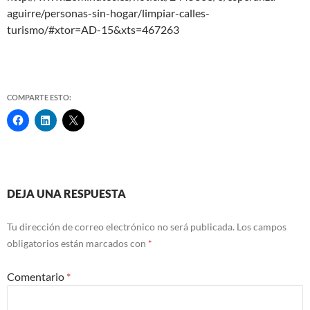
aguirre/personas-sin-hogar/limpiar-calles-
turismo/#xtor=AD-15&xts=467263
COMPARTE ESTO:
Navegación
DEJA UNA RESPUESTA
de
Tu dirección de correo electrónico no será publicada.
Los campos
entradas
obligatorios están marcados con
*
Comentario
*