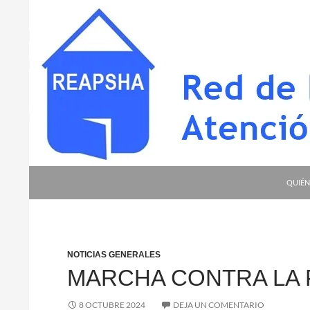
Saltar
al
contenido
Buscar
Red de Entidades para la Atención a Person
QUIÉN
NOTICIAS GENERALES
MARCHA CONTRA LA
8 OCTUBRE 2024
DEJA UN COMENTARIO