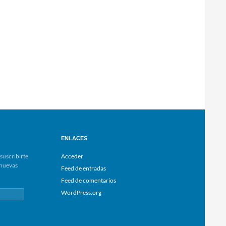
ENLACES
suscribirte
Acceder
e nuevas
Feed de entradas
Feed de comentarios
WordPress.org