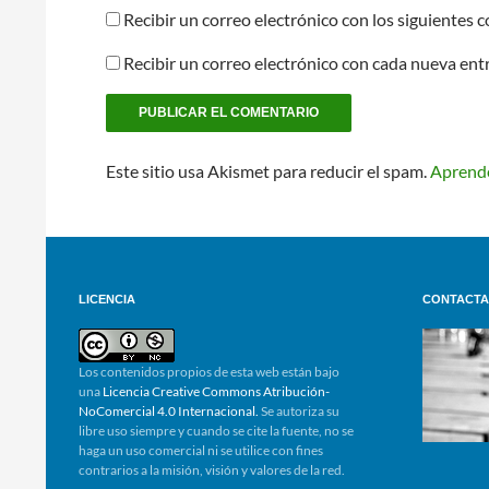
Recibir un correo electrónico con los siguientes 
Recibir un correo electrónico con cada nueva ent
Este sitio usa Akismet para reducir el spam.
Aprende
LICENCIA
CONTACTA
Los contenidos propios de esta web están bajo
una
Licencia Creative Commons Atribución-
NoComercial 4.0 Internacional.
Se autoriza su
libre uso siempre y cuando se cite la fuente, no se
haga un uso comercial ni se utilice con fines
contrarios a la misión, visión y valores de la red.