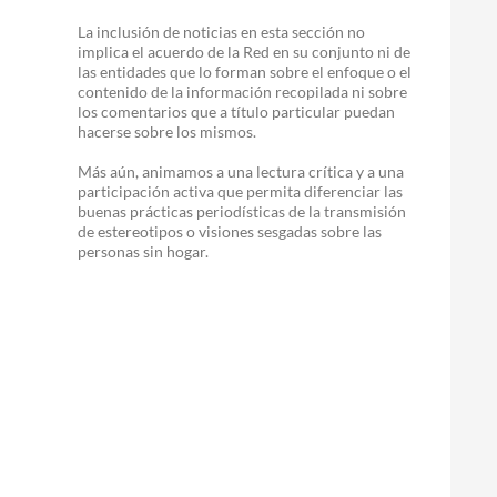
La inclusión de noticias en esta sección no
implica el acuerdo de la Red en su conjunto ni de
las entidades que lo forman sobre el enfoque o el
contenido de la información recopilada ni sobre
los comentarios que a título particular puedan
hacerse sobre los mismos.
Más aún, animamos a una lectura crítica y a una
participación activa que permita diferenciar las
buenas prácticas periodísticas de la transmisión
de estereotipos o visiones sesgadas sobre las
personas sin hogar.