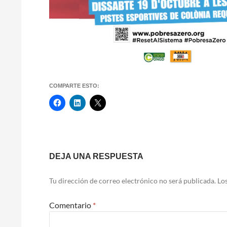
COMPARTE ESTO:
Navegación
DEJA UNA RESPUESTA
de
Tu dirección de correo electrónico no será publicada.
Lo
entradas
Comentario
*