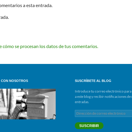
comentarios a esta entrada.
rada.
 cómo se procesan los datos de tus comentarios.
 CON NOSOTROS
SUSCRÍBETE AL BLOG
Introduce tu correo electrónico para 
a este blog y recibir notificaciones d
entradas.
Dirección
de
correo
SUSCRIBIR
electrónico