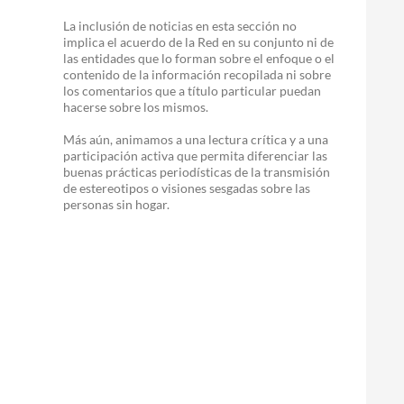
La inclusión de noticias en esta sección no
implica el acuerdo de la Red en su conjunto ni de
las entidades que lo forman sobre el enfoque o el
contenido de la información recopilada ni sobre
los comentarios que a título particular puedan
hacerse sobre los mismos.
Más aún, animamos a una lectura crítica y a una
participación activa que permita diferenciar las
buenas prácticas periodísticas de la transmisión
de estereotipos o visiones sesgadas sobre las
personas sin hogar.