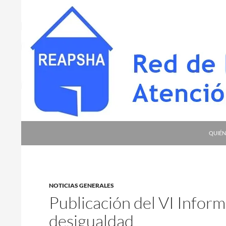
Saltar
al
contenido
Buscar
Red de Entidades para la Atención a Personas S
QUIÉN
NOTICIAS GENERALES
Publicación del VI Info
desigualdad