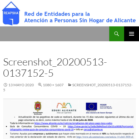
Saltar
al
contenido
Buscar
Red de Entidades para la Atención a Personas Sin Hogar de Alicante
MENÚ
PRINCI
Screenshot_20200513-
0137152-5
13 MAYO 2020
1080 × 1607
SCREENSHOT_20200513-0137152-
5