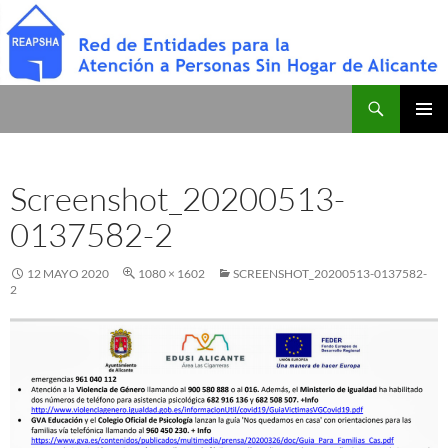
Saltar
al
contenido
Buscar
Red de Entidades para la Atención a Personas Sin Hogar de Alicante
MENÚ
PRINCI
Screenshot_20200513-
0137582-2
12 MAYO 2020
1080 × 1602
SCREENSHOT_20200513-0137582-
2