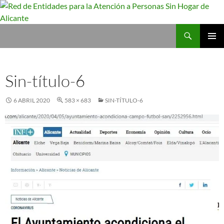
Saltar
al
contenido
Buscar
Red de Entidades para la Atención a Personas Sin Hogar de Alicante
MENÚ
PRINCI
Sin-título-6
6 ABRIL 2020
583 × 683
SIN-TÍTULO-6