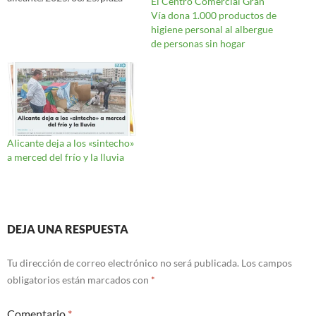
El Centro Comercial Gran
vina-albergue-aire-libre-
Vía dona 1.000 productos de
alicante-florida-
higiene personal al albergue
120927817.html Reapsha se
de personas sin hogar
hace eco de la situación
expuesta en el diario
Información de Alicante, en
que se encuentran numerosas
personas sin hogar, que se
ven, a falta de recursos de
alojamiento especializado, a
Alicante deja a los «sintecho»
pernoctar en las calles de la…
a merced del frío y la lluvia
Navegación
DEJA UNA RESPUESTA
de
Tu dirección de correo electrónico no será publicada.
Los campos
entradas
obligatorios están marcados con
*
Comentario
*