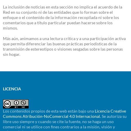
La inclusión de noticias en esta sección no implica el acuerdo de la
Red en su conjunto ni de las entidades que lo forman sobre el
enfoque o el contenido de la información recopilada ni sobre los
comentarios que a título particular puedan hacerse sobre los
mismos.
Más aún, animamos a una lectura crítica y a una participación activa
que permita diferenciar las buenas prácticas periodísticas de la
transmisión de estereotipos o visiones sesgadas sobre las personas
sin hogar.
LICENCIA
Los contenidos propios de esta web están bajo una
Licencia Creative
Commons Atribución-NoComercial 4.0 Internacional.
Se autoriza su
libre uso siempre y cuando se cite la fuente, no se haga un uso
comercial ni se utilice con fines contrarios a la misión, visión y