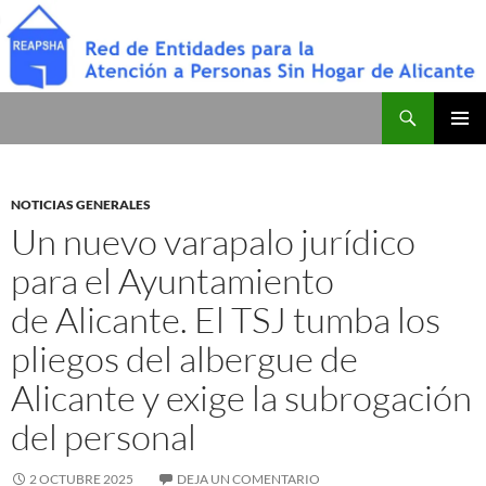
Saltar
al
contenido
Buscar
Red de Entidades para la Atención a Personas Sin Hogar de Alicante
MENÚ
PRINCI
NOTICIAS GENERALES
Un nuevo varapalo jurídico
para el Ayuntamiento
de Alicante. El TSJ tumba los
pliegos del albergue de
Alicante y exige la subrogación
del personal
2 OCTUBRE 2025
DEJA UN COMENTARIO