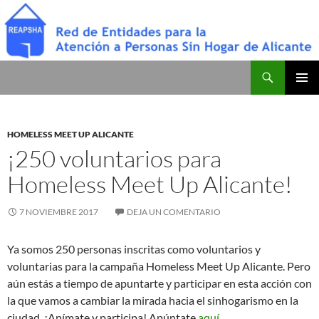
Saltar
al
contenido
Buscar
Red de Entidades para la Atención a Personas Sin Hogar de Alicante
MENÚ
PRINCI
HOMELESS MEET UP ALICANTE
¡250 voluntarios para
Homeless Meet Up Alicante!
7 NOVIEMBRE 2017
DEJA UN COMENTARIO
Ya somos 250 personas inscritas como voluntarios y
voluntarias para la campaña Homeless Meet Up Alicante. Pero
aún estás a tiempo de apuntarte y participar en esta acción con
la que vamos a cambiar la mirada hacia el sinhogarismo en la
ciudad. ¡Anímate y participa! Apúntate
aquí
.