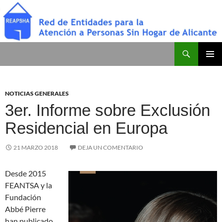
Saltar
al
contenido
Buscar
Red de Entidades para la Atención a Personas Sin Hogar de Alicante
MENÚ
PRINCI
NOTICIAS GENERALES
3er. Informe sobre Exclusión
Residencial en Europa
21 MARZO 2018
DEJA UN COMENTARIO
Desde 2015
FEANTSA y la
Fundación
Abbé Pierre
han publicado