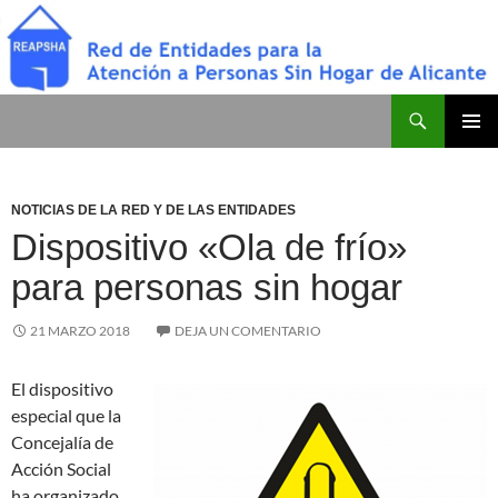
Saltar
al
contenido
Buscar
Red de Entidades para la Atención a Personas Sin Hogar de Alicante
MENÚ
PRINCI
NOTICIAS DE LA RED Y DE LAS ENTIDADES
Dispositivo «Ola de frío»
para personas sin hogar
21 MARZO 2018
DEJA UN COMENTARIO
El dispositivo
especial que la
Concejalía de
Acción Social
ha organizado