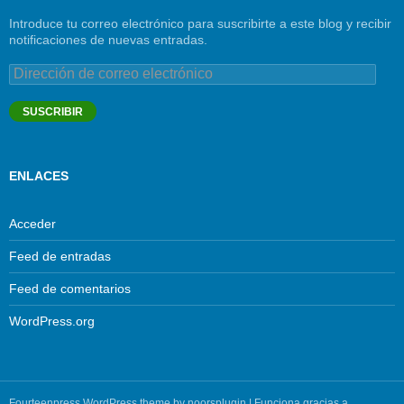
Introduce tu correo electrónico para suscribirte a este blog y recibir
notificaciones de nuevas entradas.
Dirección
de
correo
SUSCRIBIR
electrónico
ENLACES
Acceder
Feed de entradas
Feed de comentarios
WordPress.org
Fourteenpress WordPress theme by
noorsplugin
|
Funciona gracias a