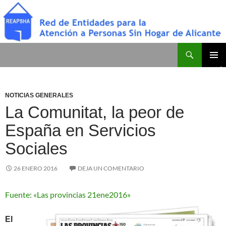
Saltar
al
contenido
Buscar
Red de Entidades para la Atención a Personas Sin Hogar de Alicante
MENÚ
PRINCI
NOTICIAS GENERALES
La Comunitat, la peor de
España en Servicios
Sociales
26 ENERO 2016
DEJA UN COMENTARIO
Fuente: «Las provincias 21ene2016»
El